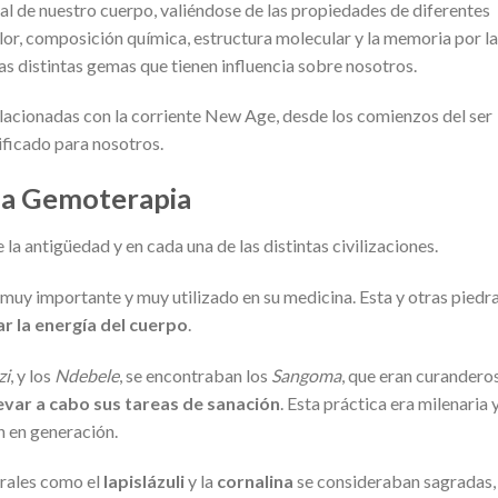
al de nuestro cuerpo, valiéndose de las propiedades de diferentes
lor, composición química, estructura molecular y la memoria por la
as distintas gemas que tienen influencia sobre nosotros.
elacionadas con la corriente New Age, desde los comienzos del ser
ificado para nosotros.
y la Gemoterapia
la antigüedad y en cada una de las distintas civilizaciones.
 muy importante y muy utilizado en su medicina. Esta y otras piedr
ar la energía del cuerpo
.
zi
, y los
Ndebele
, se encontraban los
Sangoma
, que eran curandero
evar a cabo sus tareas de sanación
. Esta práctica era milenaria 
n en generación.
erales como el
lapislázuli
y la
cornalina
se consideraban sagradas,