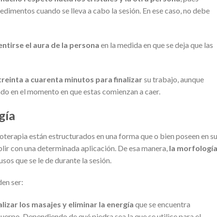
dimentos cuando se lleva a cabo la sesión. En ese caso, no debe
ntirse el aura de la persona
en la medida en que se deja que las
treinta a cuarenta minutos para finalizar
su trabajo, aunque
do en el momento en que estas comienzan a caer.
gía
moterapia están estructurados en una forma que o bien poseen en s
mplir con una determinada aplicación. De esa manera,
la morfologí
sos que se le de durante la sesión.
den ser:
alizar los masajes y eliminar la energía
que se encuentra
erpo. Dependiendo de qué piedra sea la que se utilice para el