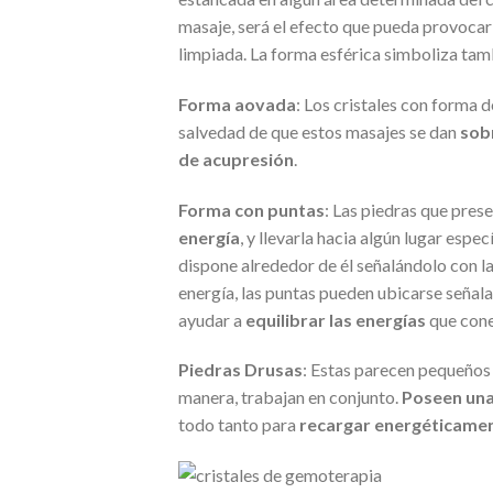
masaje, será el efecto que pueda provocar 
limpiada. La forma esférica simboliza tamb
Forma aovada
: Los cristales con forma d
salvedad de que estos masajes se dan
sob
de acupresión
.
Forma con puntas
: Las piedras que pres
energía
, y llevarla hacia algún lugar espe
dispone alrededor de él señalándolo con l
energía, las puntas pueden ubicarse señal
ayudar a
equilibrar las energías
que cone
Piedras Drusas
: Estas parecen pequeños
manera, trabajan en conjunto.
Poseen una
todo tanto para
recargar energéticamen