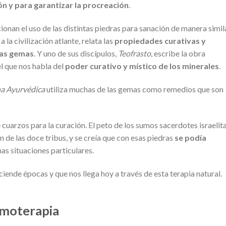
n y para garantizar la procreación
.
onan el uso de las distintas piedras para sanación de manera simil
 la civilización atlante, relata las
propiedades curativas y
las gemas
. Y uno de sus discípulos,
Teofrasto
, escribe la obra
 el que nos habla del
poder curativo y místico de los minerales
.
a Ayurvédica
utiliza muchas de las gemas como remedios que son
 cuarzos para la curación. El peto de los sumos sacerdotes israelit
de las doce tribus, y se creía que con esas piedras
se podía
as situaciones particulares.
ciende épocas y que nos llega hoy a través de esta terapia natural.
emoterapia