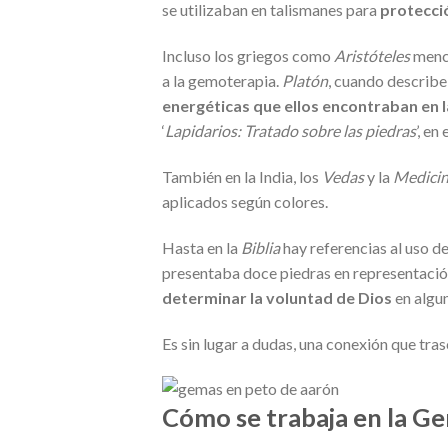
se utilizaban en talismanes para
protecció
Incluso los griegos como
Aristóteles
menci
a la gemoterapia.
Platón
, cuando describe a
energéticas que ellos encontraban en 
‘
Lapidarios: Tratado sobre las piedras
’, en
También en la India, los
Vedas
y la
Medicin
aplicados según colores.
Hasta en la
Biblia
hay referencias al uso de
presentaba doce piedras en representación 
determinar la voluntad de Dios
en algun
Es sin lugar a dudas, una conexión que tras
Cómo se trabaja en la G