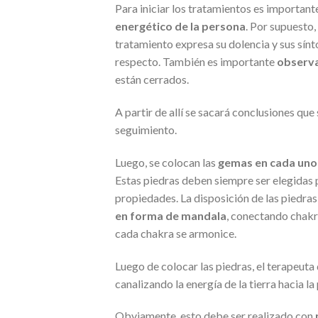
Para iniciar los tratamientos es importan
energético de la persona
. Por supuesto,
tratamiento expresa su dolencia y sus sín
respecto. También es importante
observa
están cerrados.
A partir de allí se sacará conclusiones que
seguimiento.
Luego, se colocan las
gemas en cada uno 
Estas piedras deben siempre ser elegidas
propiedades. La disposición de las piedra
en forma de mandala
, conectando chakra
cada chakra se armonice.
Luego de colocar las piedras, el terapeut
canalizando la energía de la tierra hacia l
Obviamente, esto debe ser realizado con