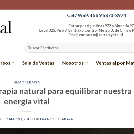
Cel / WSP: +56 9 5873-8974
Entrar por Agustinas 972 o Moneda 97
Local 325, Piso 3, Santiago Centro (Metro U. de Chile o P
Email: contacto@terracrystal.cl
Buscar
por:
rsos
Sala de Ventas
Nosotros
Ventas al por Ma
GEMOTERAPIA
apia natural para equilibrar nuestra
energía vital
 EL
5 MARZO, 2019
POR
FRANCISCO ARAYA