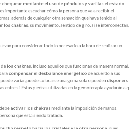
te
chequear mediante el uso de péndulos y varillas el estado
 es importante escuchar cómo la persona que va a recibir el
tomas, además de cualquier otra sensación que haya tenido al
r los chakras
, su movimiento, sentido de giro, si se interconectan,
 sirvan para considerar todo lo necesario a la hora de realizar un
de los chakras
, incluso aquellos que funcionan de manera normal.
 para
compensar el desbalance energético
de acuerdo a sus
s puede variar, puede colocarse una gema sola o pueden
disponers
s entre sí. Estas piedras utilizadas en la gemoterapia ayudarán a 
a debe
activar los chakras
mediante la imposición de manos,
a persona que está siendo tratada.
mucho respeto hacia los cristales y la otra persona
, pues