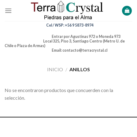
Skip
to
content
Cel / WSP: +56 9 5873-8974
Entrar por Agustinas 972 o Moneda 973
Local 325, Piso 3, Santiago Centro (Metro U. de
Chile o Plaza de Armas)
Email: contacto@terracrystal.cl
INICIO
/
ANILLOS
No se encontraron productos que concuerden con la
selección.