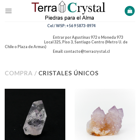
Skip
to
content
Cel / WSP: +56 9 5873-8974
Entrar por Agustinas 972 o Moneda 973
Local 325, Piso 3, Santiago Centro (Metro U. de
Chile o Plaza de Armas)
Email: contacto@terracrystal.cl
COMPRA /
CRISTALES ÚNICOS