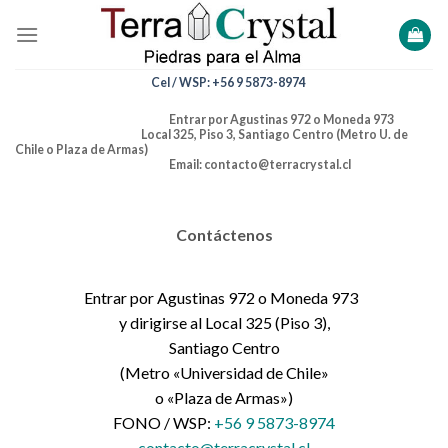
Skip
to
content
Cel / WSP: +56 9 5873-8974
Entrar por Agustinas 972 o Moneda 973
Local 325, Piso 3, Santiago Centro (Metro U. de
Chile o Plaza de Armas)
Email: contacto@terracrystal.cl
Contáctenos
Entrar por Agustinas 972 o Moneda 973
y dirigirse al Local 325 (Piso 3),
Santiago Centro
(Metro «Universidad de Chile»
o «Plaza de Armas»)
FONO / WSP:
+56 9 5873-8974
contacto@terracrystal.cl