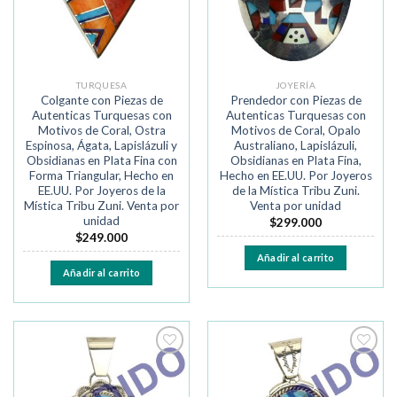
TURQUESA
JOYERÍA
Colgante con Piezas de
Prendedor con Piezas de
Autenticas Turquesas con
Autenticas Turquesas con
Motivos de Coral, Ostra
Motivos de Coral, Opalo
Espinosa, Ágata, Lapislázuli y
Australiano, Lapislázuli,
Obsidianas en Plata Fina con
Obsidianas en Plata Fina,
Forma Triangular, Hecho en
Hecho en EE.UU. Por Joyeros
EE.UU. Por Joyeros de la
de la Mística Tribu Zuni.
Mística Tribu Zuni. Venta por
Venta por unidad
unidad
$
299.000
$
249.000
Añadir al carrito
Añadir al carrito
Añadir
Añadir
a la
a la
lista de
lista de