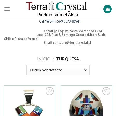
Skip
to
content
Cel / WSP: +56 9 5873-8974
Entrar por Agustinas 972 o Moneda 973
Local 325, Piso 3, Santiago Centro (Metro U. de
Chile o Plaza de Armas)
Email: contacto@terracrystal.cl
INICIO
/
TURQUESA
Añadir
Añadir
a la
a la
lista de
lista de
deseos
deseos