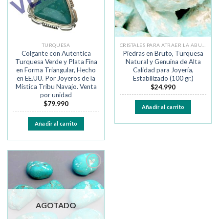
TURQUESA
CRISTALES PARA ATRAER LA ABUNDANCIA
Colgante con Autentica
Piedras en Bruto, Turquesa
Turquesa Verde y Plata Fina
Natural y Genuina de Alta
en Forma Triangular, Hecho
Calidad para Joyería,
en EE.UU. Por Joyeros de la
Estabilizado (100 gr.)
Mística Tribu Navajo. Venta
$
24.990
por unidad
$
79.990
Añadir al carrito
Añadir al carrito
Añadir
a la
lista de
deseos
AGOTADO