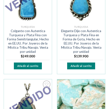
TURQUESA
TURQUESA
Colgante con Autentica
Elegante Dije con Autentica
Turquesa y Plata Fina con
Turquesa y Plata Fina en
Forma Semitriangular, Hecho
Forma de Gota, Hecho en
en EE.UU. Por Joyeros de la
EE.UU. Por Joyeros de la
Mística Tribu Navajo. Venta
Mística Tribu Navajo. Venta
por unidad
por unidad
$
249.000
$
139.900
Añadir al carrito
Añadir al carrito
Añadir
Añadir
a la
a la
lista de
lista de
deseos
deseos