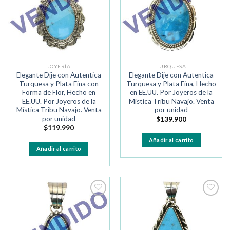
deseos
deseos
JOYERÍA
TURQUESA
Elegante Dije con Autentica
Elegante Dije con Autentica
Turquesa y Plata Fina con
Turquesa y Plata Fina, Hecho
Forma de Flor, Hecho en
en EE.UU. Por Joyeros de la
EE.UU. Por Joyeros de la
Mística Tribu Navajo. Venta
Mística Tribu Navajo. Venta
por unidad
por unidad
$
139.900
$
119.990
Añadir al carrito
Añadir al carrito
Añadir
Añadir
a la
a la
lista de
lista de
deseos
deseos