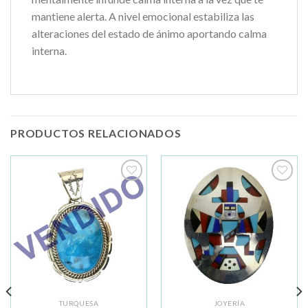
mantiene alerta. A nivel emocional estabiliza las
alteraciones del estado de ánimo aportando calma
interna.
PRODUCTOS RELACIONADOS
Añadir
Añadir
a la
a la
lista de
lista de
deseos
deseos
TURQUESA
JOYERÍA