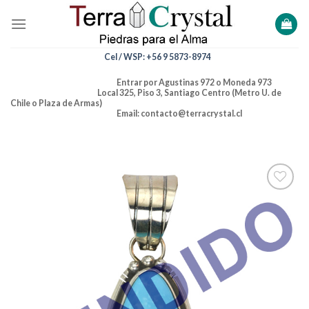
Skip
to
content
Cel / WSP: +56 9 5873-8974
Entrar por Agustinas 972 o Moneda 973
Local 325, Piso 3, Santiago Centro (Metro U. de
Chile o Plaza de Armas)
Email: contacto@terracrystal.cl
Añadir
a la
lista de
deseos