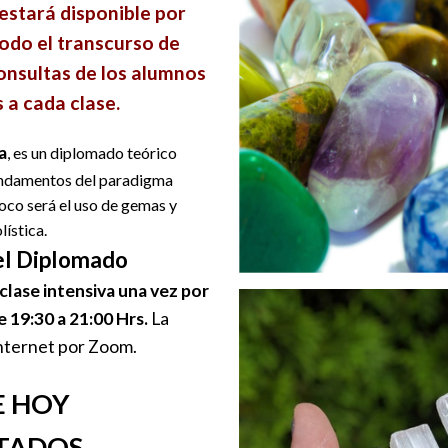
estará disponible por
odo el transcurso de
onsultas de los alumnos
 a cada clase.
a
, es un diplomado teórico
fundamentos del paradigma
foco será el uso de gemas y
ística.
el Diplomado
clase intensiva una vez por
 19:30 a 21:00 Hrs.
La
Internet por Zoom.
E HOY
ITADOS