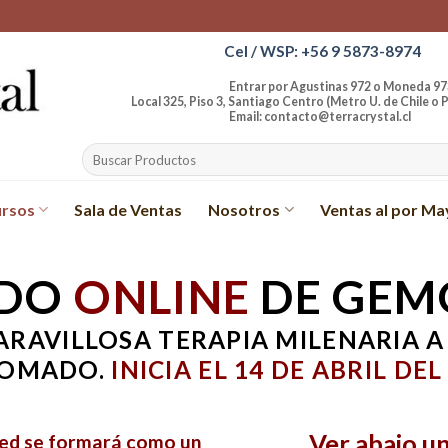
Cel / WSP: +56 9 5873-8974
Entrar por Agustinas 972 o Moneda 97
Local 325, Piso 3, Santiago Centro (Metro U. de Chile o P
Email: contacto@terracrystal.cl
Buscar
por:
rsos
Sala de Ventas
Nosotros
Ventas al por Ma
ADO
ONLINE
DE GEM
ARAVILLOSA TERAPIA MILENARIA A
LOMADO.
INICIA EL 14 DE ABRIL DEL
Ver abajo u
ted se formará como un