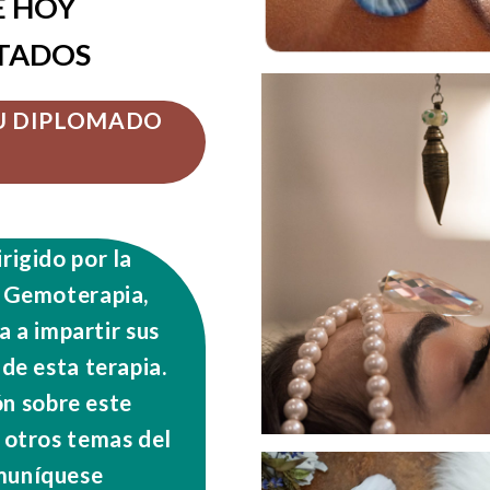
E HOY
ITADOS
SU DIPLOMADO
rigido por la
 Gemoterapia,
 a impartir sus
de esta terapia.
n sobre este
 otros temas del
omuníquese