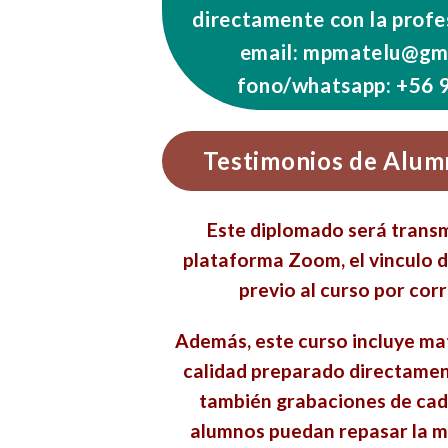
directamente con la profe
email: mpmatelu@gma
fono/whatsapp: +56 
Testimonios de Alum
Este diplomado será transm
plataforma Zoom, el vinculo d
previo al curso por cor
Además
, este curso incluye ma
calidad preparado
directame
también grabaciones de cada
alumnos puedan repasar la ma