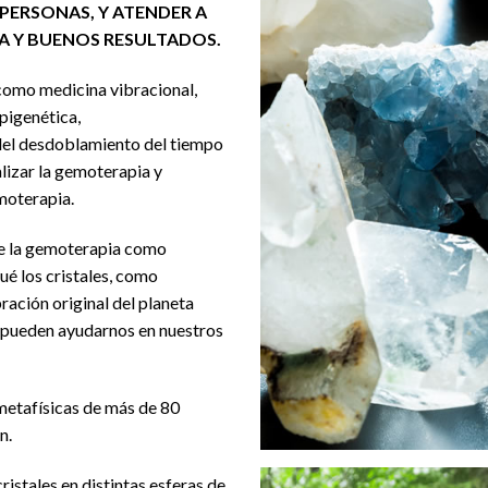
 PERSONAS, Y ATENDER A
A Y BUENOS RESULTADOS.
como medicina vibracional,
pigenética,
del desdoblamiento del tiempo
alizar la gemoterapia y
moterapia.
de la gemoterapia como
ué los cristales, como
ración original del planeta
y pueden ayudarnos en nuestros
metafísicas de más de 80
n.
istales en distintas esferas de