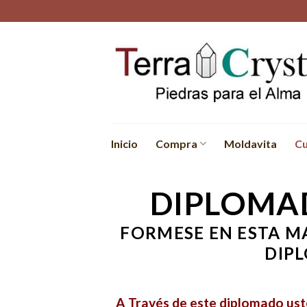
Skip
to
content
Inicio
Compra
Moldavita
Cu
DIPLOM
FORMESE EN ESTA M
DIP
A Través de este diplomado us