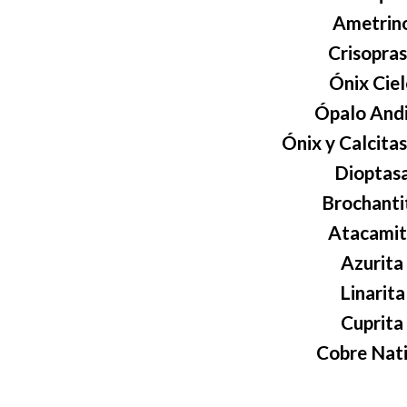
Ametrin
Crisopra
Ónix Ciel
Ópalo And
Ónix y Calcitas
Dioptas
Brochanti
Atacamit
Azurita
Linarita
Cuprita
Cobre Nat