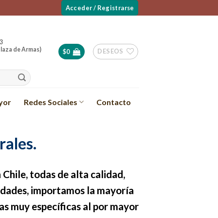
Acceder / Registrarse
3
laza de Armas)
DESEOS
$
0
yor
Redes Sociales
Contacto
rales.
 Chile, todas de alta calidad,
sidades, importamos la mayoría
s muy específicas al por mayor