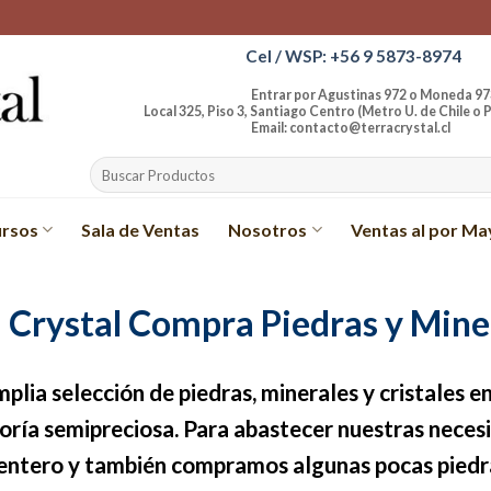
Cel / WSP: +56 9 5873-8974
Entrar por Agustinas 972 o Moneda 97
Local 325, Piso 3, Santiago Centro (Metro U. de Chile o P
Email: contacto@terracrystal.cl
Buscar
por:
rsos
Sala de Ventas
Nosotros
Ventas al por Ma
 Crystal Compra Piedras y Mine
plia selección de piedras, minerales y cristales en
goría semipreciosa. Para abastecer nuestras nece
 entero y también compramos algunas pocas piedra