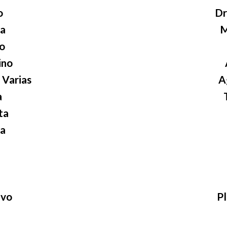
o
Dr
sa
M
o
ino
 Varias
A
a
ta
a
ivo
Pl