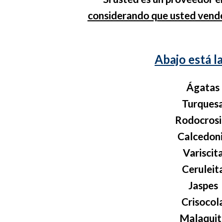
considerando que usted vende
Abajo está l
Ágatas
Turques
Rodocrosi
Calcedon
Variscit
Ceruleit
Jaspes
Crisocol
Malaquit