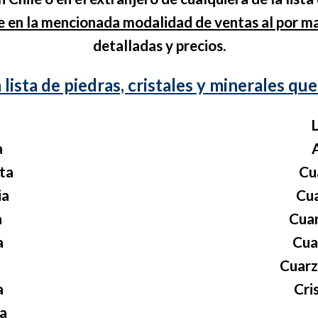
 en la mencionada modalidad de ventas al por ma
detalladas y precios.
a lista de piedras, cristales y minerales q
L
a
ta
Cu
ia
Cu
a
Cua
a
Cua
Cuarz
a
Cri
a