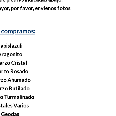
yor,
por favor, envíenos fotos
ue compramos:
apislázuli
Aragonito
arzo Cristal
arzo Rosado
rzo Ahumado
rzo Rutilado
o Turmalinado
stales Varios
Geodas