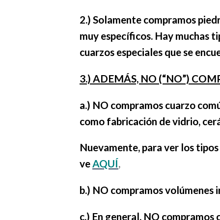
2.) Solamente compramos piedra
muy específicos. Hay muchas t
cuarzos especiales que se encu
3.) ADEMÁS, NO (“NO”) CO
a.) NO compramos cuarzo
comú
como fabricación de vidrio, cer
Nuevamente, para ver los tipos
ve
AQUÍ
,
b.) NO compramos volúmenes in
c.) En general, NO compramos 