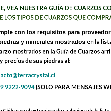
TE, VEA NUESTRA
GUÍA
DE CUARZOS
CO
E LOS TIPOS DE CUARZOS QUE COMPR
ple con los requisitos para proveedore
en la lis
piedras y minerales
mostrados
uarzo mostrados en la Guía de Cuarzos arrib
 precios de sus piedras al:
acto@terracrystal.cl
 9 9222-9094
(SOLO PARA MENSAJES W
 Chile o en el extranjero de cualquiera de la lista