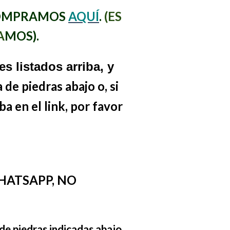
MPRAMOS
AQUÍ
.
(ES
A
MOS
).
s listados arriba, y
ta
de piedras
abajo
o
, si
a en el link
,
por favor
HATSAPP, NO
 de piedras indicadas abajo,