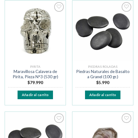
Añadir
Añadir
a la
a la
lista de
lista de
deseos
deseos
PIRITA
PIEDRAS ROLADAS
Maravillosa Calavera de
Piedras Naturales de Basalto
Pirita, Pieza N°3 (530 gr)
a Granel (100 gr.)
$
79.990
$
5.990
Añadir al carrito
Añadir al carrito
Añadir
Añadir
a la
a la
lista de
lista de