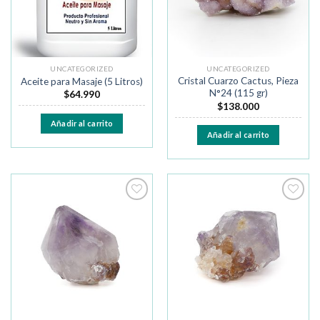
UNCATEGORIZED
UNCATEGORIZED
Cristal Cuarzo Cactus, Pieza
Aceite para Masaje (5 Litros)
N°24 (115 gr)
$
64.990
$
138.000
Añadir al carrito
Añadir al carrito
Añadir
Añadir
a la
a la
lista de
lista de
deseos
deseos