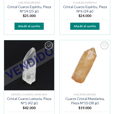
UNCATEGORIZED
CUARZO ESPÍRITU
Cristal Cuarzo Espíritu, Pieza
Cristal Cuarzo Espíritu, Pieza
N°14 (25 gr)
N°6 (24 gr)
$
25.000
$
24.000
Añadir al carrito
Añadir al carrito
Añadir
Añadir
a la
a la
lista de
lista de
deseos
deseos
CRISTAL CUARZO-LEMURIA
UNCATEGORIZED
Cristal Cuarzo Lemuria, Pieza
Cuarzo Cristal Mandarina,
N°1 (42 gr)
Pieza N°10 (38 gr)
$
42.000
$
19.000