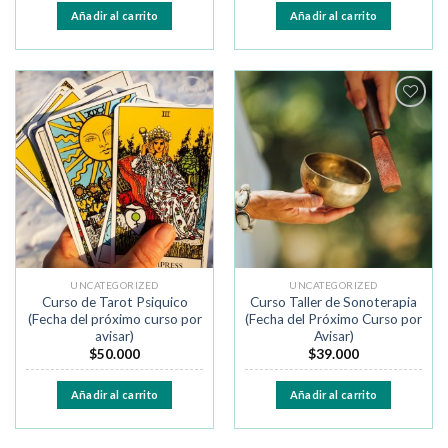
Añadir al carrito
Añadir al carrito
Añadir
Añadir
a la
a la
lista de
lista de
deseos
deseos
UNCATEGORIZED
UNCATEGORIZED
Curso de Tarot Psiquico
Curso Taller de Sonoterapia
(Fecha del próximo curso por
(Fecha del Próximo Curso por
avisar)
Avisar)
$
50.000
$
39.000
Añadir al carrito
Añadir al carrito