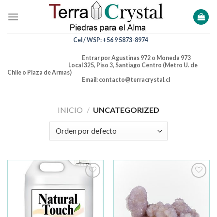
Skip
to
content
Cel / WSP: +56 9 5873-8974
Entrar por Agustinas 972 o Moneda 973
Local 325, Piso 3, Santiago Centro (Metro U. de
Chile o Plaza de Armas)
Email: contacto@terracrystal.cl
INICIO
/
UNCATEGORIZED
Añadir
Añadir
a la
a la
lista de
lista de
deseos
deseos