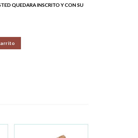
STED QUEDARA INSCRITO Y CON SU
 del próximo curso por avisar) cantidad
carrito