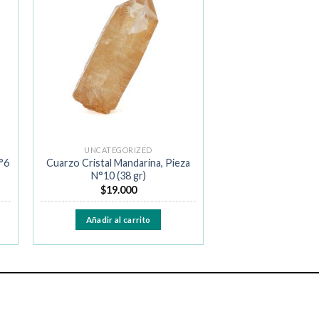
ir
Añadir
a la
de
lista de
os
deseos
UNCATEGORIZED
°6
Cuarzo Cristal Mandarina, Pieza
N°10 (38 gr)
$
19.000
Añadir al carrito