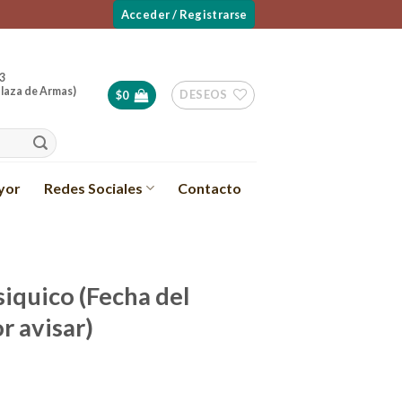
Acceder / Registrarse
3
laza de Armas)
DESEOS
$
0
yor
Redes Sociales
Contacto
siquico (Fecha del
r avisar)