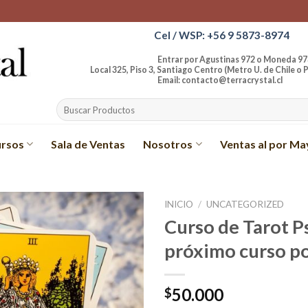
Cel / WSP: +56 9 5873-8974
Entrar por Agustinas 972 o Moneda 97
Local 325, Piso 3, Santiago Centro (Metro U. de Chile o P
Email: contacto@terracrystal.cl
Buscar
por:
rsos
Sala de Ventas
Nosotros
Ventas al por Ma
INICIO
/
UNCATEGORIZED
Curso de Tarot P
Añadir
próximo curso po
a la
lista de
deseos
50.000
$