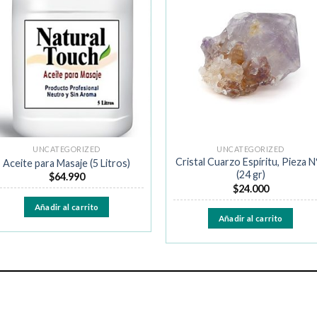
Añadir
Añad
a la
a la
lista de
lista 
deseos
dese
UNCATEGORIZED
UNCATEGORIZED
Cristal Cuarzo Espíritu, Pieza N
Aceite para Masaje (5 Litros)
(24 gr)
$
64.990
$
24.000
Añadir al carrito
Añadir al carrito