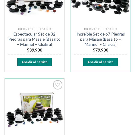
PIEDRAS DE BASALTO
PIEDRAS DE BASALTO
Espectacular Set de 32
Increíble Set de 67 Piedras
Piedras para Masaje (Basalto
para Masaje (Basalto –
– Mármol – Chakra)
Mármol – Chakra)
$
39.900
$
79.900
Añadir al carrito
Añadir al carrito
Añadir
a la
lista de
deseos