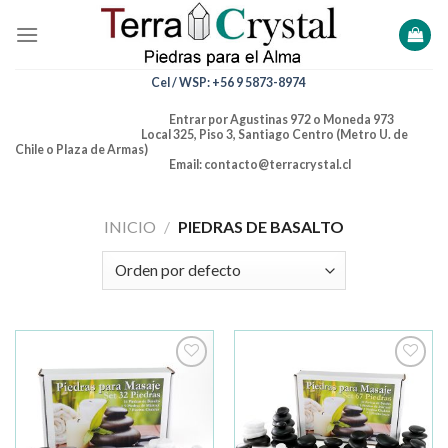
Skip
to
content
Cel / WSP: +56 9 5873-8974
Entrar por Agustinas 972 o Moneda 973
Local 325, Piso 3, Santiago Centro (Metro U. de
Chile o Plaza de Armas)
Email: contacto@terracrystal.cl
INICIO
/
PIEDRAS DE BASALTO
Añadir
Añadir
a la
a la
lista de
lista de
deseos
deseos