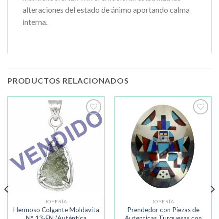
alteraciones del estado de ánimo aportando calma
interna.
PRODUCTOS RELACIONADOS
Añadir
Añadir
a la
a la
lista de
lista de
deseos
deseos
JOYERÍA
JOYERÍA
Hermoso Colgante Moldavita
Prendedor con Piezas de
N° 13-EN (Auténtica
Autenticas Turquesas con