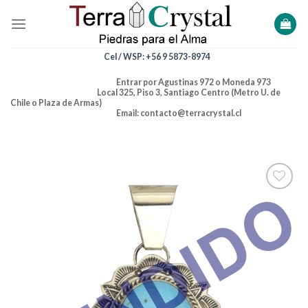
Skip
to
content
Cel / WSP: +56 9 5873-8974
Entrar por Agustinas 972 o Moneda 973
Local 325, Piso 3, Santiago Centro (Metro U. de
Chile o Plaza de Armas)
Email: contacto@terracrystal.cl
Añadir
a la
lista de
deseos