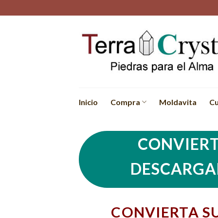
Skip
to
content
Inicio
Compra
Moldavita
Cu
CONVIERT
DESCARGA
CONVIERTA S