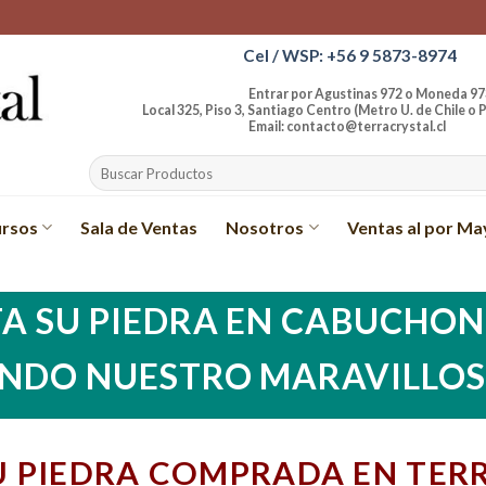
Cel / WSP: +56 9 5873-8974
Entrar por Agustinas 972 o Moneda 97
Local 325, Piso 3, Santiago Centro (Metro U. de Chile o P
Email: contacto@terracrystal.cl
Buscar
por:
rsos
Sala de Ventas
Nosotros
Ventas al por Ma
A SU PIEDRA EN CABUCHON 
NDO NUESTRO MARAVILLO
U PIEDRA COMPRADA EN TERR