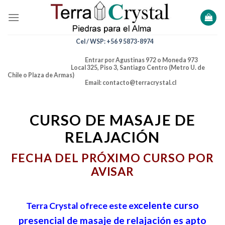
Skip
to
content
Cel / WSP: +56 9 5873-8974
Entrar por Agustinas 972 o Moneda 973
Local 325, Piso 3, Santiago Centro (Metro U. de
Chile o Plaza de Armas)
Email: contacto@terracrystal.cl
CURSO DE MASAJE DE
RELAJACIÓN
FECHA DEL PRÓXIMO CURSO POR
AVISAR
xcelente curso
Terra Crystal ofrece este e
presencial de masaje de relajación es apto