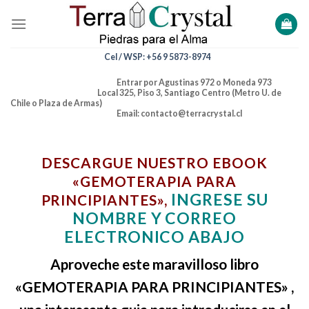
Skip
to
content
Cel / WSP: +56 9 5873-8974
Entrar por Agustinas 972 o Moneda 973
Local 325, Piso 3, Santiago Centro (Metro U. de
Chile o Plaza de Armas)
Email: contacto@terracrystal.cl
DESCARGUE NUESTRO EBOOK
«GEMOTERAPIA PARA
INGRESE SU
PRINCIPIANTES»,
NOMBRE Y CORREO
ELECTRONICO ABAJO
Aproveche este maravilloso libro
«GEMOTERAPIA PARA PRINCIPIANTES» ,