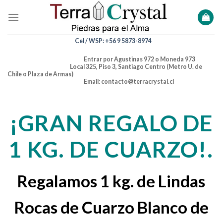
Skip
to
content
Cel / WSP: +56 9 5873-8974
Entrar por Agustinas 972 o Moneda 973
Local 325, Piso 3, Santiago Centro (Metro U. de
Chile o Plaza de Armas)
Email: contacto@terracrystal.cl
¡GRAN REGALO DE
1 KG. DE CUARZO!.
Regalamos 1 kg. de Lindas
Rocas de Cuarzo Blanco de