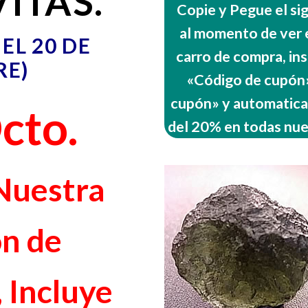
ITAS.
Copie y Pegue el s
al momento de ver e
EL 20 DE
carro de compra, ins
RE)
«Código de cupón»,
cupón» y automatica
cto.
del 20% en todas nue
Nuestra
ón de
 Incluye