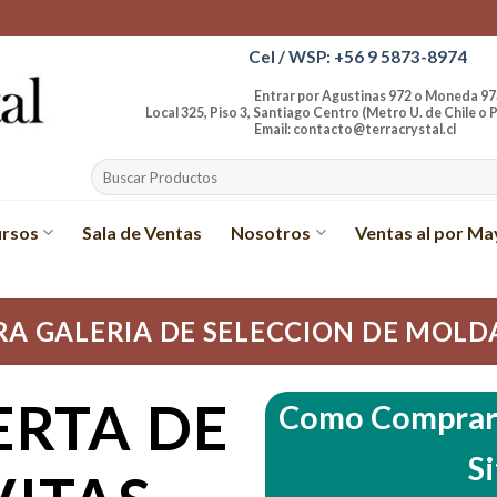
Cel / WSP: +56 9 5873-8974
Entrar por Agustinas 972 o Moneda 97
Local 325, Piso 3, Santiago Centro (Metro U. de Chile o P
Email: contacto@terracrystal.cl
Buscar
por:
rsos
Sala de Ventas
Nosotros
Ventas al por Ma
A GALERIA DE SELECCION DE MOLD
ERTA DE
Como Comprar 
S