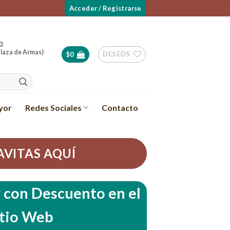
Acceder / Registrarse
3
laza de Armas)
DESEOS
$
0
yor
Redes Sociales
Contacto
AVITAS AQUÍ
con Descuento en el
itio Web