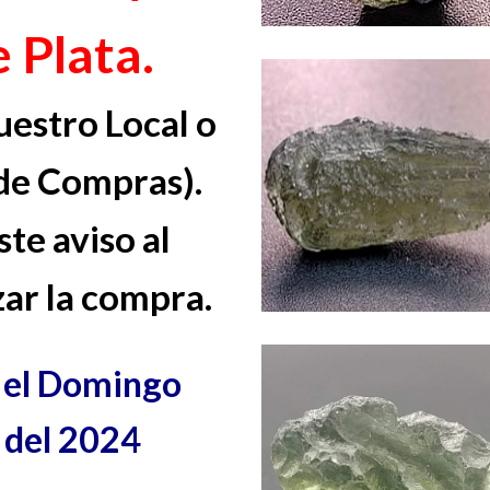
 Plata.
estro Local o
de Compras).
te aviso al
ar la compra.
a el Domingo
 del 2024