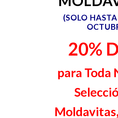
MOLDAV
(S
OLO HASTA 
OCTUB
20% D
para Toda 
Selecci
Moldavitas,