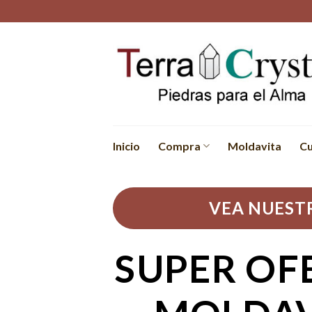
Skip
to
content
Inicio
Compra
Moldavita
Cu
VEA NUESTR
SUPER OF