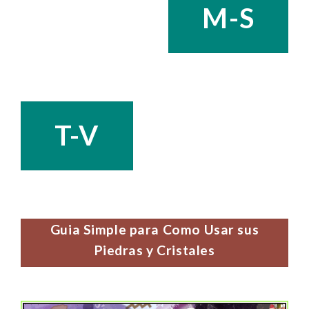
M-S
T-V
Guia Simple para Como Usar sus
Piedras y Cristales