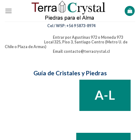
Skip
to
content
Cel / WSP: +56 9 5873-8974
Entrar por Agustinas 972 o Moneda 973
Local 325, Piso 3, Santiago Centro (Metro U. de
Chile o Plaza de Armas)
Email: contacto@terracrystal.cl
Guía de Cristales y Piedras
A-L