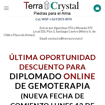
Skip
to
content
Cel / WSP: +56 9 5873-8974
Entrar por Agustinas 972 o Moneda 973
Local 325, Piso 3, Santiago Centro (Metro U. de
Chile o Plaza de Armas)
Email: contacto@terracrystal.cl
ÚLTIMA OPORTUNIDAD
DESCUENTO PARA
DIPLOMADO
ONLINE
DE GEMOTERAPIA
(NUEVA FECHA DE