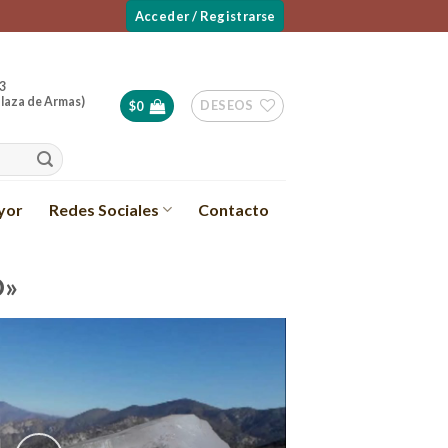
Acceder / Registrarse
3
laza de Armas)
DESEOS
$
0
yor
Redes Sociales
Contacto
O»