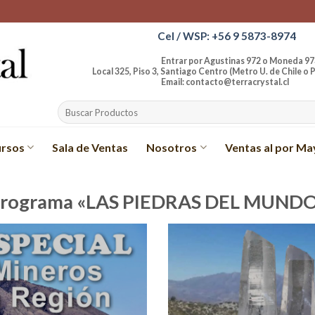
Cel / WSP: +56 9 5873-8974
Entrar por Agustinas 972 o Moneda 97
Local 325, Piso 3, Santiago Centro (Metro U. de Chile o P
Email: contacto@terracrystal.cl
Buscar
por:
rsos
Sala de Ventas
Nosotros
Ventas al por Ma
rograma «LAS PIEDRAS DEL MUND