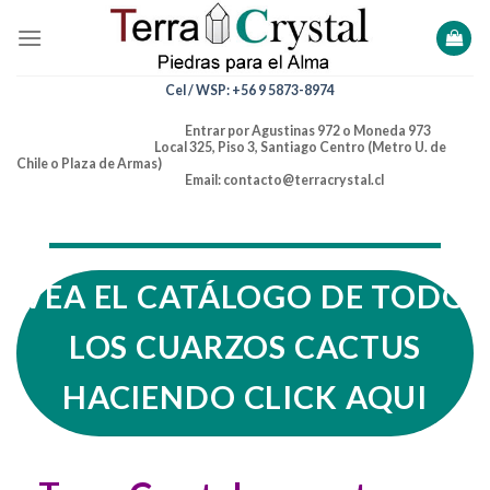
Skip
to
content
Cel / WSP: +56 9 5873-8974
Entrar por Agustinas 972 o Moneda 973
Local 325, Piso 3, Santiago Centro (Metro U. de
Chile o Plaza de Armas)
Email: contacto@terracrystal.cl
VEA EL CATÁLOGO DE TODO
LOS CUARZOS CACTUS
HACIENDO CLICK AQUI