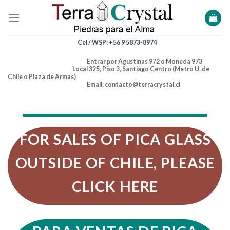
Skip
to
content
Cel / WSP: +56 9 5873-8974
Entrar por Agustinas 972 o Moneda 973
Local 325, Piso 3, Santiago Centro (Metro U. de
Chile o Plaza de Armas)
Email: contacto@terracrystal.cl
FOR SALES OF PICA GLASS
OUTSIDE OF CHILE, PLEASE
CLICK HERE