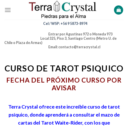
Skip
to
content
Cel / WSP: +56 9 5873-8974
Entrar por Agustinas 972 o Moneda 973
Local 325, Piso 3, Santiago Centro (Metro U. de
Chile o Plaza de Armas)
Email: contacto@terracrystal.cl
CURSO DE TAROT PSIQUICO
FECHA DEL PRÓXIMO CURSO POR
AVISAR
Terra Crystal ofrece este increíble curso de tarot
psíquico, donde aprenderá a consultar el mazo de
cartas del Tarot Waite-Rider, con los que