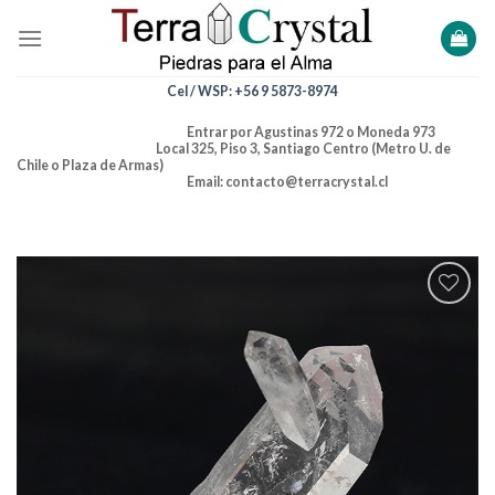
Skip
to
content
Cel / WSP: +56 9 5873-8974
Entrar por Agustinas 972 o Moneda 973
Local 325, Piso 3, Santiago Centro (Metro U. de
Chile o Plaza de Armas)
Email: contacto@terracrystal.cl
Añadir
a la
lista de
deseos