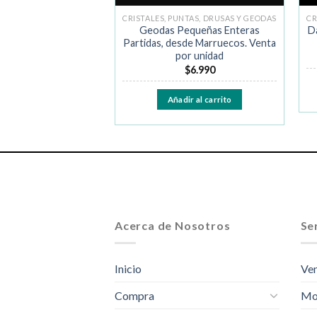
NTAS, DRUSAS Y GEODAS
CRISTALES, PUNTAS, DRUSAS Y GEODAS
CR
darina, Venta por
Geodas Pequeñas Enteras
Da
unidad
Partidas, desde Marruecos. Venta
por unidad
$
30.000
$
6.990
ir al carrito
Añadir al carrito
Acerca de Nosotros
Ser
Inicio
Ven
Compra
Mo