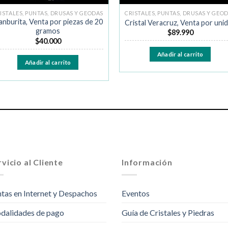
ISTALES, PUNTAS, DRUSAS Y GEODAS
CRISTALES, PUNTAS, DRUSAS Y GEO
nburita, Venta por piezas de 20
Cristal Veracruz, Venta por uni
gramos
$
89.990
$
40.000
Añadir al carrito
Añadir al carrito
vicio al Cliente
Información
tas en Internet y Despachos
Eventos
dalidades de pago
Guía de Cristales y Piedras