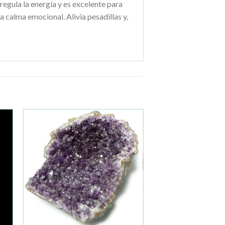
regula la energía y es excelente para
a calma emocional. Alivia pesadillas y,
ir
Añadir
a la
de
lista de
os
deseos