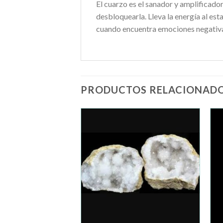
El cuarzo es el sanador y amplificado
desbloquearla. Lleva la energía al est
cuando encuentra emociones negativas
PRODUCTOS RELACIONAD
Añadir
Añadir
a la
a la
lista de
lista de
deseos
deseos