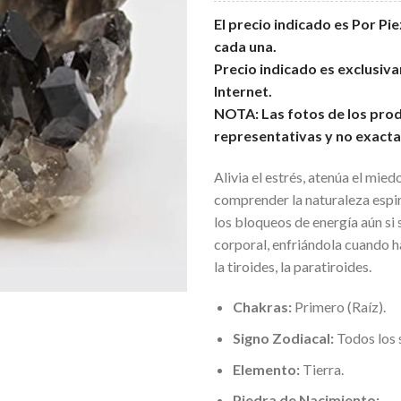
El precio indicado es Por Pi
cada una.
Precio indicado es exclusi
Internet.
NOTA: Las fotos de los prod
representativas y no exacta
Alivia el estrés, atenúa el mied
comprender la naturaleza espiri
los bloqueos de energía aún si 
corporal, enfriándola cuando ha
la tiroides, la paratiroides.
Chakras:
Primero (Raíz).
Signo Zodiacal:
Todos los 
Elemento:
Tierra.
Piedra de Nacimiento: