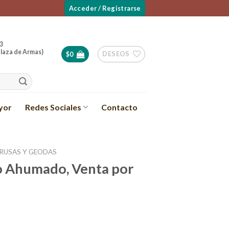
Acceder / Registrarse
3
laza de Armas)
DESEOS
$
0
yor
Redes Sociales
Contacto
DRUSAS Y GEODAS
o Ahumado, Venta por