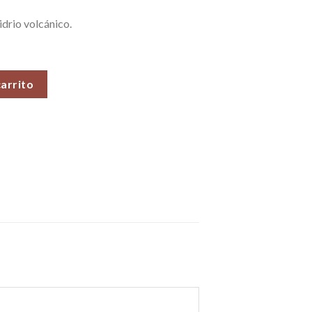
idrio volcánico.
nta por Pieza cantidad
carrito