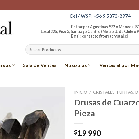
Cel / WSP: +56 9 5873-8974
Entrar por Agustinas 972 o Moneda 97
Local 325, Piso 3, Santiago Centro (Metro U. de Chile o P
Email: contacto@terracrystal.cl
Buscar
por:
rsos
Sala de Ventas
Nosotros
Ventas al por Ma
INICIO
/
CRISTALES, PUNTAS, 
Drusas de Cuarz
Añadir
Pieza
a la
lista de
deseos
19.990
$