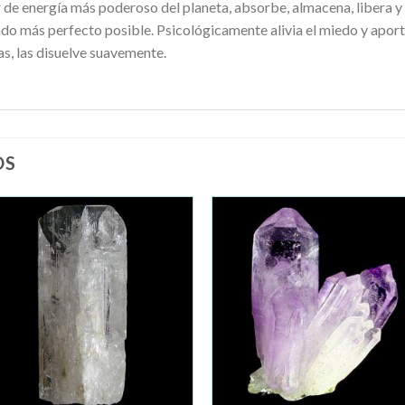
r de energía más poderoso del planeta, absorbe, almacena, libera y 
ado más perfecto posible. Psicológicamente alivia el miedo y aport
, las disuelve suavemente.
OS
Añadir
Añad
a la
a la
lista de
lista 
deseos
dese