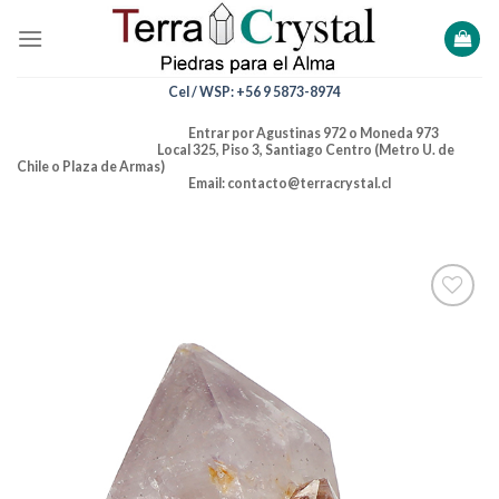
Skip
to
content
Cel / WSP: +56 9 5873-8974
Entrar por Agustinas 972 o Moneda 973
Local 325, Piso 3, Santiago Centro (Metro U. de
Chile o Plaza de Armas)
Email: contacto@terracrystal.cl
Añadir
a la
lista de
deseos