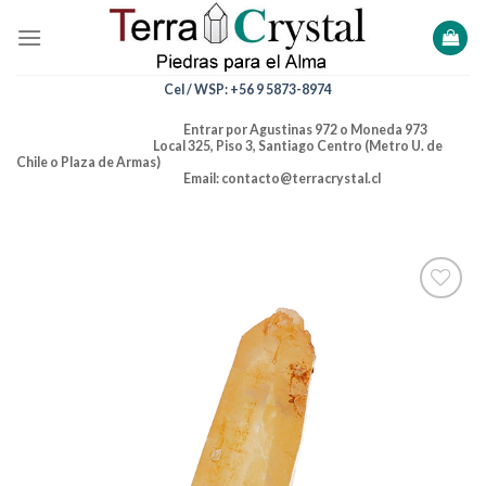
Skip
to
content
Cel / WSP: +56 9 5873-8974
Entrar por Agustinas 972 o Moneda 973
Local 325, Piso 3, Santiago Centro (Metro U. de
Chile o Plaza de Armas)
Email: contacto@terracrystal.cl
Añadir
a la
lista de
deseos