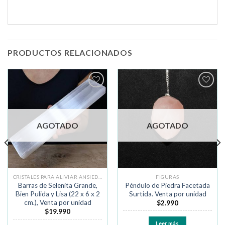
PRODUCTOS RELACIONADOS
Añadir
Añadir
a la
a la
lista de
lista de
deseos
deseos
AGOTADO
AGOTADO
CRISTALES PARA ALIVIAR ANSIEDAD Y MIEDO
FIGURAS
Barras de Selenita Grande,
Péndulo de Piedra Facetada
Bien Pulida y Lisa (22 x 6 x 2
Surtida. Venta por unidad
cm.), Venta por unidad
$
2.990
$
19.990
Leer más