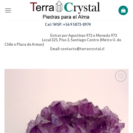
Skip
to
content
Cel / WSP: +56 9 5873-8974
Entrar por Agustinas 972 o Moneda 973
Local 325, Piso 3, Santiago Centro (Metro U. de
Chile o Plaza de Armas)
Email: contacto@terracrystal.cl
Añadir
a la
lista de
deseos