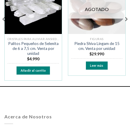
deseos
deseos
AGOTADO
CRISTALES PARA ALIVIAR ANSIEDAD Y MIEDO
FIGURAS
Palitos Pequeños de Selenita
Piedra Shiva Lingam de 15
de 6 a 7,5 cm. Venta por
cm. Venta por unidad
unidad
$
29.990
$
4.990
Leer más
Añadir al carrito
Acerca de Nosotros