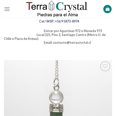
Skip
to
content
Cel / WSP: +56 9 5873-8974
Entrar por Agustinas 972 o Moneda 973
Local 325, Piso 3, Santiago Centro (Metro U. de
Chile o Plaza de Armas)
Email: contacto@terracrystal.cl
Añadir
a la
lista de
deseos