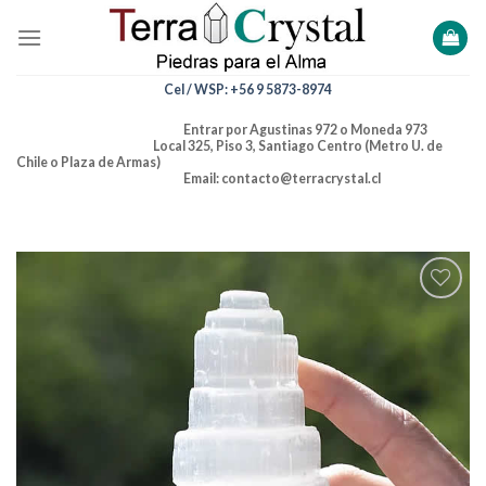
Skip
to
content
Cel / WSP: +56 9 5873-8974
Entrar por Agustinas 972 o Moneda 973
Local 325, Piso 3, Santiago Centro (Metro U. de
Chile o Plaza de Armas)
Email: contacto@terracrystal.cl
Añadir
a la
lista de
deseos