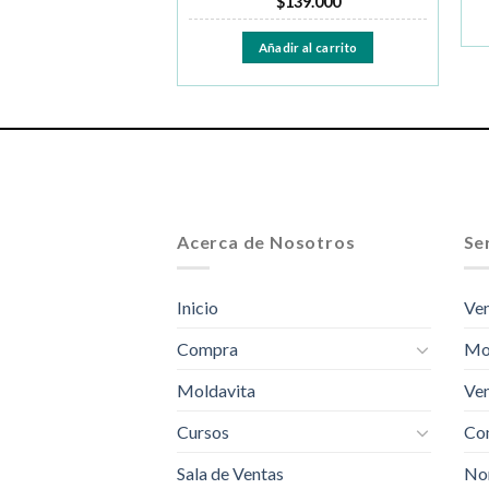
$
139.000
$
119.990
Añadir al carrito
ir al carrito
Acerca de Nosotros
Ser
Inicio
Ven
Compra
Mo
Moldavita
Ven
Cursos
Com
Sala de Ventas
No