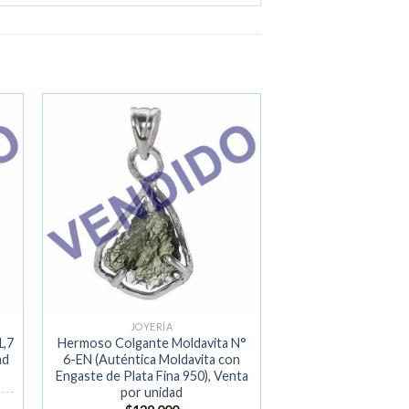
ir
Añadir
a la
de
lista de
os
deseos
JOYERÍA
1,7
Hermoso Colgante Moldavita N°
ad
6-EN (Auténtica Moldavita con
Engaste de Plata Fina 950), Venta
por unidad