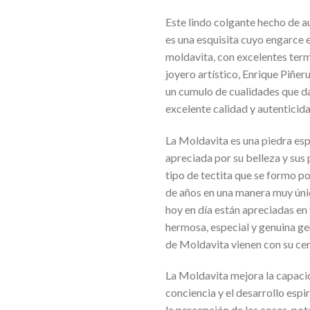
Este lindo colgante hecho de au
es una esquisita cuyo engarce 
moldavita, con excelentes ter
joyero artístico, Enrique Piñer
un cumulo de cualidades que d
excelente calidad y autenticida
La Moldavita es una piedra esp
apreciada por su belleza y sus
tipo de tectita que se formo po
de años en una manera muy úni
hoy en día están apreciadas en
hermosa, especial y genuina g
de Moldavita vienen con su cer
La Moldavita mejora la capacid
conciencia y el desarrollo espi
la percepción de las cosas, pot