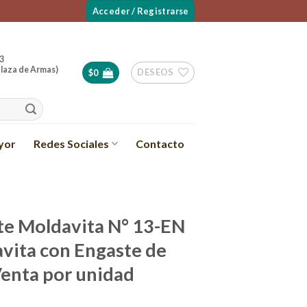
Acceder / Registrarse
3
laza de Armas)
DESEOS
$
0
yor
Redes Sociales
Contacto
e Moldavita N° 13-EN
vita con Engaste de
Venta por unidad