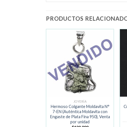
PRODUCTOS RELACIONAD
Añadir
Añadir
a la
a la
lista de
lista de
deseos
deseos
JOYERÍA
JOYERÍA
ije con Autentica
Hermoso Colgante Moldavita N°
C
lata Fina con Forma
7-EN (Auténtica Moldavita con
echo en EE.UU. Por
Engaste de Plata Fina 950), Venta
 Mística Tribu Navajo.
por unidad
a por unidad