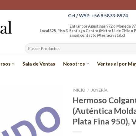
Cel / WSP: +56 9 5873-8974
Entrar por Agustinas 972 o Moneda 97
Local 325, Piso 3, Santiago Centro (Metro U. de Chile o P
Email: contacto@terracrystal.cl
Buscar
por:
rsos
Sala de Ventas
Nosotros
Ventas al por Ma
INICIO
/
JOYERÍA
Hermoso Colgant
Añadir
(Auténtica Molda
a la
lista de
Plata Fina 950), 
deseos