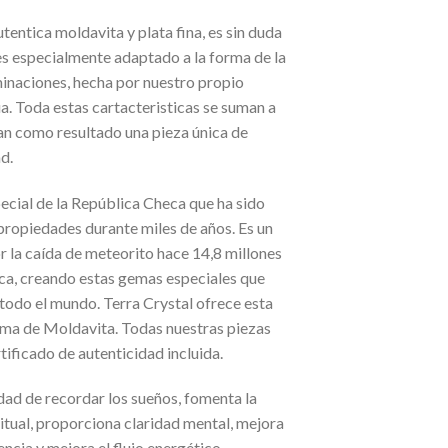
tentica moldavita y plata fina, es sin duda
es especialmente adaptado a la forma de la
minaciones, hecha por nuestro propio
ua. Toda estas cartacteristicas se suman a
an como resultado una pieza única de
d.
ecial de la República Checa que ha sido
 propiedades durante miles de años. Es un
r la caída de meteorito hace 14,8 millones
ca, creando estas gemas especiales que
 todo el mundo. Terra Crystal ofrece esta
ema de Moldavita. Todas nuestras piezas
tificado de autenticidad incluida.
ad de recordar los sueños, fomenta la
ritual, proporciona claridad mental, mejora
encia y mejora el flujo energético,