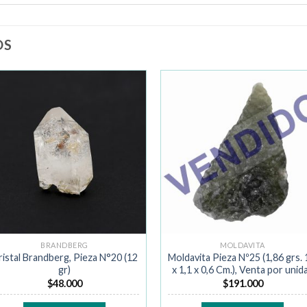
OS
Añadir
Añad
a la
a la
lista de
lista 
deseos
dese
BRANDBERG
MOLDAVITA
ristal Brandberg, Pieza N°20 (12
Moldavita Pieza Nº25 (1,86 grs. 
gr)
x 1,1 x 0,6 Cm.), Venta por unid
$
48.000
$
191.000