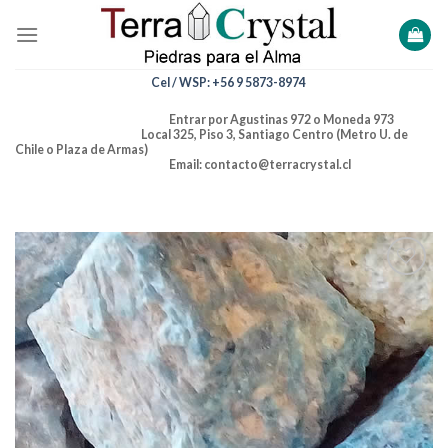
Skip
to
content
Cel / WSP: +56 9 5873-8974
Entrar por Agustinas 972 o Moneda 973
Local 325, Piso 3, Santiago Centro (Metro U. de
Chile o Plaza de Armas)
Email: contacto@terracrystal.cl
Añadir
a la
lista de
deseos