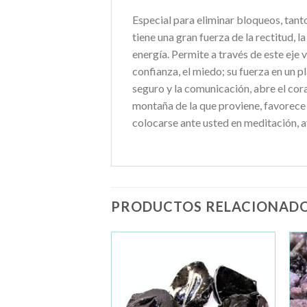
Especial para eliminar bloqueos, tant
tiene una gran fuerza de la rectitud, l
energía. Permite a través de este eje 
confianza, el miedo; su fuerza en un p
seguro y la comunicación, abre el cor
montaña de la que proviene, favorece l
colocarse ante usted en meditación, a
PRODUCTOS RELACIONAD
Añadir
Añadir
a la
a la
lista de
lista de
deseos
deseos