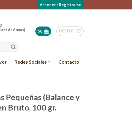
Acceder / Registrarse
3
laza de Armas)
DESEOS
$
0
yor
Redes Sociales
Contacto
as Pequeñas (Balance y
en Bruto, 100 gr.