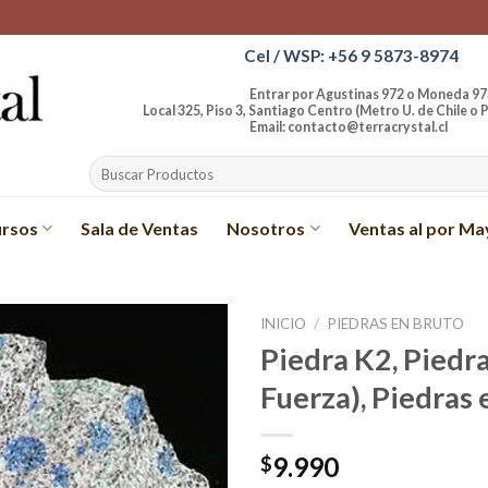
Cel / WSP: +56 9 5873-8974
Entrar por Agustinas 972 o Moneda 97
Local 325, Piso 3, Santiago Centro (Metro U. de Chile o P
Email: contacto@terracrystal.cl
Buscar
por:
rsos
Sala de Ventas
Nosotros
Ventas al por Ma
INICIO
/
PIEDRAS EN BRUTO
Piedra K2, Piedr
Añadir
Fuerza), Piedras 
a la
lista de
deseos
9.990
$