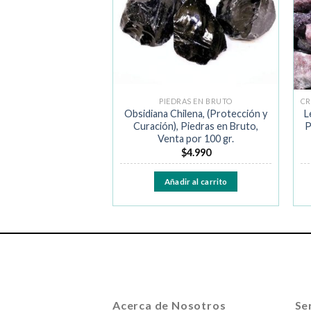
RAS EN BRUTO
PIEDRAS EN BRUTO
a de Madagasgar,
Obsidiana Chilena, (Protección y
L
ueñas (Paciencia y
Curación), Piedras en Bruto,
P
ras en Bruto, Venta
Venta por 100 gr.
or 100 gr.
$
4.990
$
3.990
Añadir al carrito
ir al carrito
Acerca de Nosotros
Ser