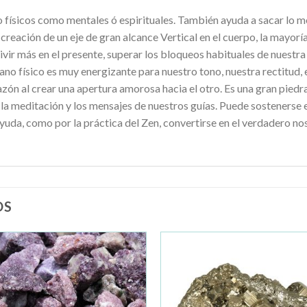
o físicos como mentales ó espirituales. También ayuda a sacar lo 
a creación de un eje de gran alcance Vertical en el cuerpo, la mayorí
vivir más en el presente, superar los bloqueos habituales de nuestra
lano físico es muy energizante para nuestro tono, nuestra rectitud, 
azón al crear una apertura amorosa hacia el otro. Es una gran pied
a meditación y los mensajes de nuestros guías. Puede sostenerse en 
yuda, como por la práctica del Zen, convertirse en el verdadero nos
OS
Añadir
Añad
a la
a la
lista de
lista 
deseos
dese