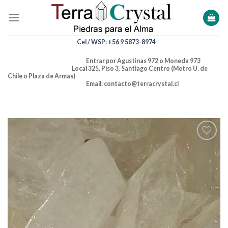
Skip
to
content
Cel / WSP: +56 9 5873-8974
Entrar por Agustinas 972 o Moneda 973
Local 325, Piso 3, Santiago Centro (Metro U. de
Chile o Plaza de Armas)
Email: contacto@terracrystal.cl
Añadir
a la
lista de
deseos