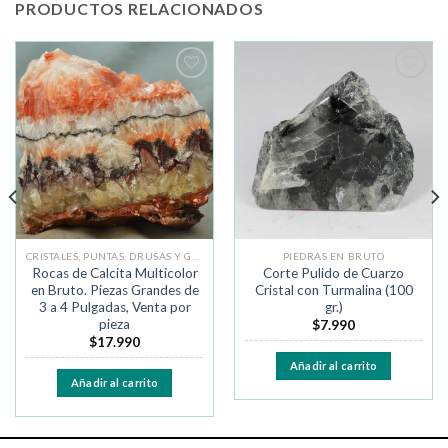
PRODUCTOS RELACIONADOS
Añadir
Añadir
a la
a la
lista de
lista de
deseos
deseos
CRISTALES, PUNTAS, DRUSAS Y GEODAS
PIEDRAS EN BRUTO
Rocas de Calcita Multicolor
Corte Pulido de Cuarzo
en Bruto. Piezas Grandes de
Cristal con Turmalina (100
3 a 4 Pulgadas, Venta por
gr.)
pieza
$
7.990
$
17.990
Añadir al carrito
Añadir al carrito