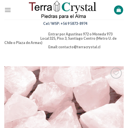
Skip
to
content
Cel / WSP: +56 9 5873-8974
Entrar por Agustinas 972 o Moneda 973
Local 325, Piso 3, Santiago Centro (Metro U. de
Chile o Plaza de Armas)
Email: contacto@terracrystal.cl
Añadir
a la
lista de
deseos