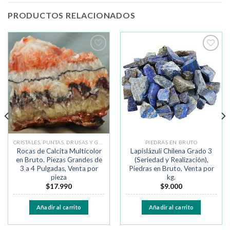
PRODUCTOS RELACIONADOS
Añadir
Añadir
a la
a la
lista de
lista de
deseos
deseos
CRISTALES, PUNTAS, DRUSAS Y GEODAS
PIEDRAS EN BRUTO
Rocas de Calcita Multicolor
Lapislázuli Chilena Grado 3
en Bruto. Piezas Grandes de
(Seriedad y Realización),
3 a 4 Pulgadas, Venta por
Piedras en Bruto, Venta por
pieza
kg.
$
17.990
$
9.000
Añadir al carrito
Añadir al carrito