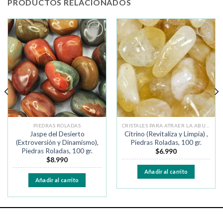
PRODUCTOS RELACIONADOS
Añadir
Añadir
a la
a la
lista de
lista de
deseos
deseos
PIEDRAS ROLADAS
CRISTALES PARA ATRAER LA ABUNDANCIA
Jaspe del Desierto
Citrino (Revitaliza y Limpia) ,
(Extroversión y Dinamismo),
Piedras Roladas, 100 gr.
Piedras Roladas, 100 gr.
$
6.990
$
8.990
Añadir al carrito
Añadir al carrito