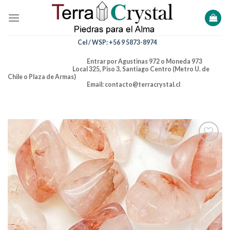
Skip
to
content
Cel / WSP: +56 9 5873-8974
Entrar por Agustinas 972 o Moneda 973
Local 325, Piso 3, Santiago Centro (Metro U. de
Chile o Plaza de Armas)
Email: contacto@terracrystal.cl
Añadir
a la
lista de
deseos