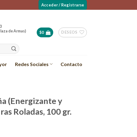
Acceder / Registrarse
3
laza de Armas)
DESEOS
$
0
yor
Redes Sociales
Contacto
a (Energizante y
dras Roladas, 100 gr.