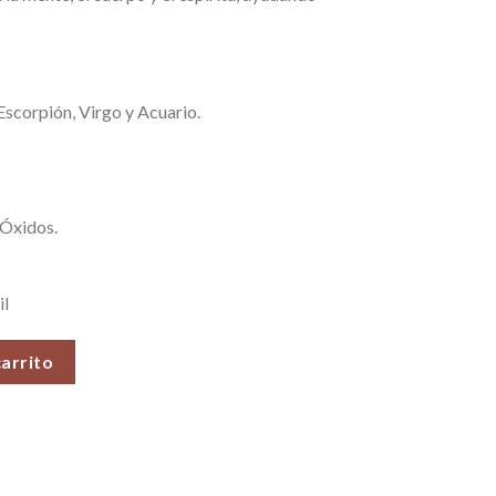
 Escorpión, Virgo y Acuario.
 Óxidos.
il
y Vitalizante), Piedras Roladas, 100 gr. cantidad
carrito