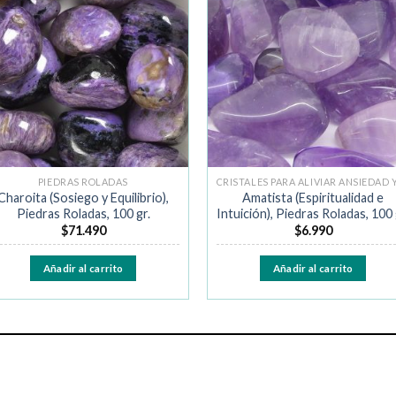
Añadir
Añad
a la
a la
lista de
lista 
deseos
dese
PIEDRAS ROLADAS
Charoita (Sosiego y Equilibrio),
Amatista (Espiritualidad e
Piedras Roladas, 100 gr.
Intuición), Piedras Roladas, 100 
$
71.490
$
6.990
Añadir al carrito
Añadir al carrito