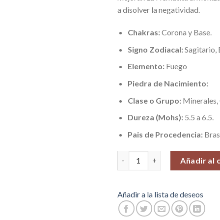
a disolver la negatividad.
Chakras:
Corona y Base.
Signo Zodiacal:
Sagitario,
Elemento:
Fuego
Piedra de Nacimiento:
Clase o Grupo:
Minerales,
Dureza (Mohs):
5.5 a 6.5.
Pais de Procedencia:
Bras
Hematita Pequeña (Energizante 
Añadir al 
Añadir a la lista de deseos