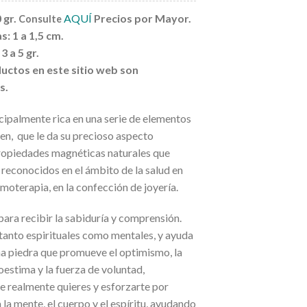
 gr.
AQUÍ
Precios por Mayor.
Consulte
: 1 a 1,5 cm.
 a 5 gr.
uctos en este sitio web son
s.
cipalmente rica en una serie de elementos
en, que le da su precioso aspecto
propiedades magnéticas naturales que
 reconocidos en el ámbito de la salud en
moterapia, en la confección de joyería.
ara recibir la sabiduría y comprensión.
tanto espirituales como mentales, y ayuda
na piedra que promueve el optimismo, la
toestima y la fuerza de voluntad,
e realmente quieres y esforzarte por
la mente, el cuerpo y el espíritu, ayudando