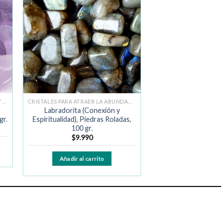
ir
Añadir
a la
de
lista de
os
deseos
CRISTALES PARA ALIVIAR ANSIEDAD Y MIEDO
CRISTALES PARA ATRAER LA ABUNDANCIA
Labradorita (Conexión y
gr.
Espiritualidad), Piedras Roladas,
100 gr.
$
9.990
Añadir al carrito