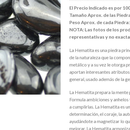
El Precio Indicado es por 100
Tamaño Aprox. de las Piedras
Peso Aprox. de cada Piedra: 3
NOTA: Las fotos de los prod
representativas y no exacta
La Hematita es una piedra prin
de la naturaleza que la compon
metálico y a su vez le otorga 
aportan interesantes atributos
general, usado además de la ge
La Hematita prepara la mente p
Formula ambiciones y anhelos 
a cumplirlas. La Hematita es u
determinación, el coraje, la au
ayudándote a magnetizar lo qu
mejorar. La Hematita armoniza 