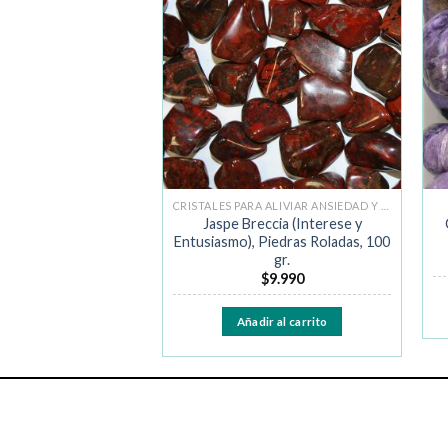
Añadir
Añadir
a la
a la
lista de
lista de
deseos
deseos
CRISTALES PARA ALIVIAR ANSIEDAD Y MIEDO
CRISTALES PARA ALIVIAR ANSIEDAD Y MIEDO
alance y Conciencia),
Jaspe Breccia (Interese y
Roladas, 100 gr.
Entusiasmo), Piedras Roladas, 100
gr.
$
18.990
$
9.990
ir al carrito
Añadir al carrito