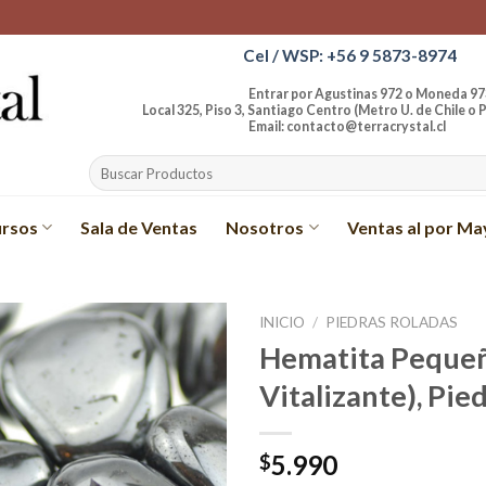
Cel / WSP: +56 9 5873-8974
Entrar por Agustinas 972 o Moneda 97
Local 325, Piso 3, Santiago Centro (Metro U. de Chile o P
Email: contacto@terracrystal.cl
Buscar
por:
rsos
Sala de Ventas
Nosotros
Ventas al por Ma
INICIO
/
PIEDRAS ROLADAS
Hematita Pequeñ
Añadir
Vitalizante), Pie
a la
lista de
deseos
5.990
$