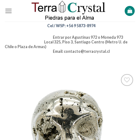
Skip
to
content
Cel / WSP: +56 9 5873-8974
Entrar por Agustinas 972 o Moneda 973
Local 325, Piso 3, Santiago Centro (Metro U. de
Chile o Plaza de Armas)
Email: contacto@terracrystal.cl
Añadir
a la
lista de
deseos