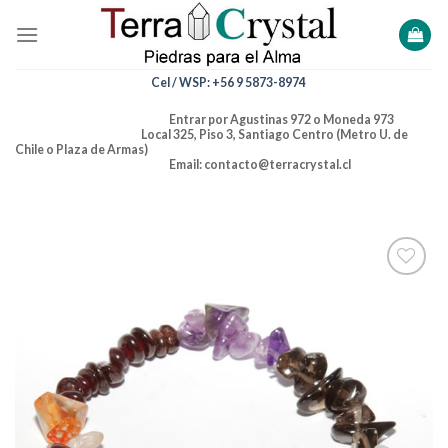
Skip
to
content
Cel / WSP: +56 9 5873-8974
Entrar por Agustinas 972 o Moneda 973
Local 325, Piso 3, Santiago Centro (Metro U. de
Chile o Plaza de Armas)
Email: contacto@terracrystal.cl
Añadir
a la
lista de
deseos