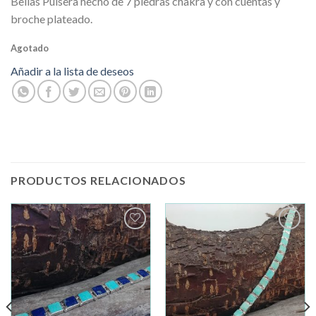
Bellas Pulsera hecho de 7 piedras chakra y con cuentas y
broche plateado.
Agotado
Añadir a la lista de deseos
PRODUCTOS RELACIONADOS
Añadir
Añadir
a la
a la
lista de
lista de
deseos
deseos