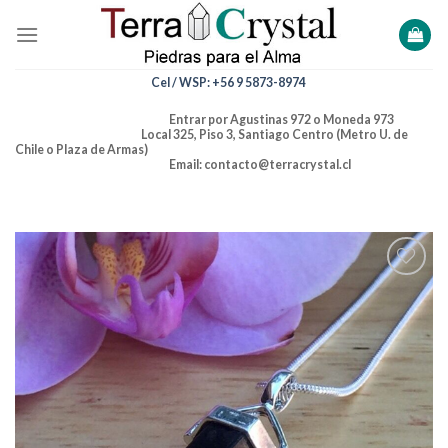
Skip
to
content
Cel / WSP: +56 9 5873-8974
Entrar por Agustinas 972 o Moneda 973
Local 325, Piso 3, Santiago Centro (Metro U. de
Chile o Plaza de Armas)
Email: contacto@terracrystal.cl
Añadir
a la
lista de
deseos