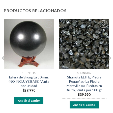
PRODUCTOS RELACIONADOS
Añadir
Añadir
a la
a la
lista de
lista de
deseos
deseos
SHUNGITA
SHUNGITA
Esfera de Shungita 30 mm.
Shungita ELITE, Piedra
(NO INCLUYE BASE) Venta
Pequeñas (La Piedra
por unidad
Maravillosa), Piedras en
Bruto, Venta por 100 gr.
$
29.990
$
39.990
Añadir al carrito
Añadir al carrito