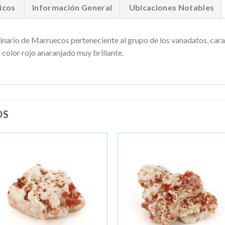
icos
Información General
Ubicaciones Notables
ginario de Marruecos perteneciente al grupo de los vanadatos, cara
 color rojo anaranjado muy brillante.
OS
Añadir
Añad
a la
a la
lista de
lista 
deseos
dese