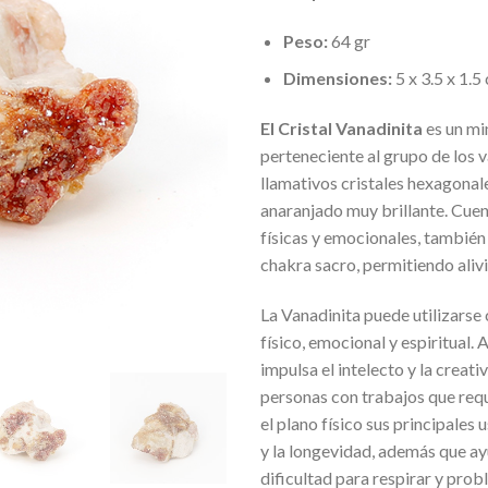
Peso:
64 gr
Dimensiones:
5 x 3.5 x 1.5
El Cristal Vanadinita
es un mi
perteneciente al grupo de los 
llamativos cristales hexagonale
anaranjado muy brillante. Cue
físicas y emocionales, también 
chakra sacro, permitiendo alivi
La Vanadinita puede utilizarse
físico, emocional y espiritual. 
impulsa el intelecto y la creati
personas con trabajos que req
el plano físico sus principales 
y la longevidad, además que ay
dificultad para respirar y prob