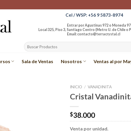
Cel / WSP: +56 9 5873-8974
Entrar por Agustinas 972 o Moneda 97
Local 325, Piso 3, Santiago Centro (Metro U. de Chile o P
Email: contacto@terracrystal.cl
Buscar
por:
rsos
Sala de Ventas
Nosotros
Ventas al por Ma
INICIO
/
VANADINITA
Cristal Vanadinit
Añadir
a la
lista de
38.000
$
deseos
Venta por unidad.