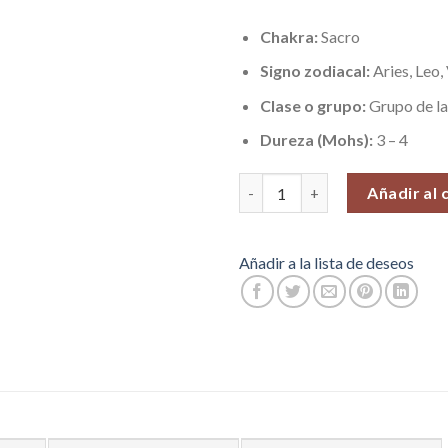
Chakra:
Sacro
Signo zodiacal:
Aries, Leo,
Clase o grupo:
Grupo de la
Dureza (Mohs):
3 – 4
Cristal Vanadinita, Pieza N°7 (
Añadir al 
Añadir a la lista de deseos