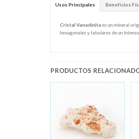
Usos Principales
Beneficios Fís
Cristal Vanadinita
es un mineral ori
hexagonales y tabulares de un intenso
PRODUCTOS RELACIONAD
Añadir
Añadir
a la
a la
lista de
lista de
deseos
deseos