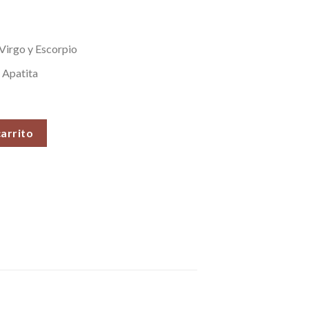
 Virgo y Escorpio
 Apatita
64 gr) cantidad
carrito