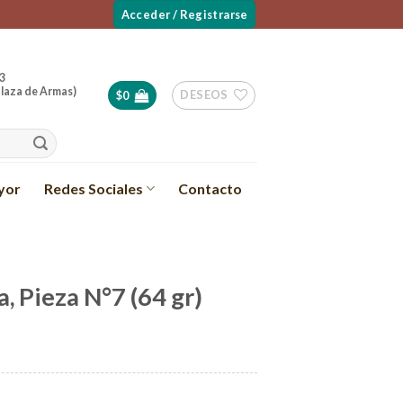
Acceder / Registrarse
3
laza de Armas)
DESEOS
$
0
yor
Redes Sociales
Contacto
a, Pieza N°7 (64 gr)