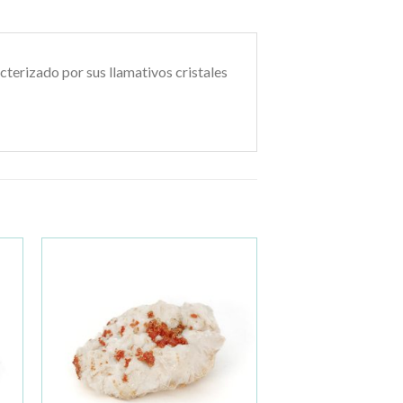
cterizado por sus llamativos cristales
ir
Añadir
a la
de
lista de
os
deseos