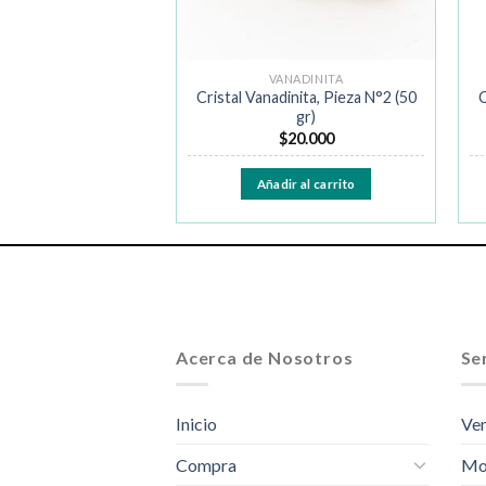
ANADINITA
VANADINITA
inita, Pieza N°11 (34
Cristal Vanadinita, Pieza N°2 (50
C
gr)
gr)
$
30.000
$
20.000
ir al carrito
Añadir al carrito
Acerca de Nosotros
Ser
Inicio
Ven
Compra
Mo