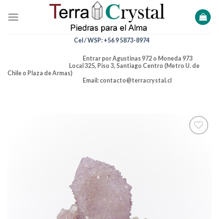
Skip
to
content
Cel / WSP: +56 9 5873-8974
Entrar por Agustinas 972 o Moneda 973
Local 325, Piso 3, Santiago Centro (Metro U. de
Chile o Plaza de Armas)
Email: contacto@terracrystal.cl
Añadir
a la
lista de
deseos