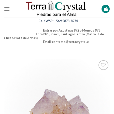
Skip
to
content
Cel / WSP: +56 9 5873-8974
Entrar por Agustinas 972 o Moneda 973
Local 325, Piso 3, Santiago Centro (Metro U. de
Chile o Plaza de Armas)
Email: contacto@terracrystal.cl
Añadir
a la
lista de
deseos