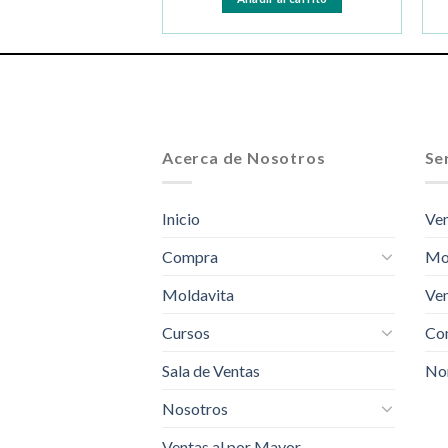
Acerca de Nosotros
Ser
Inicio
Ven
Compra
Mo
Moldavita
Ven
Cursos
Com
Sala de Ventas
No
Nosotros
Ventas al por Mayor