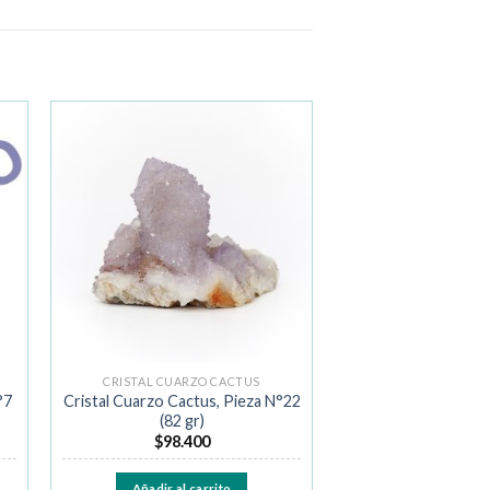
ir
Añadir
a la
de
lista de
os
deseos
CRISTAL CUARZO CACTUS
°7
Cristal Cuarzo Cactus, Pieza N°22
(82 gr)
$
98.400
Añadir al carrito