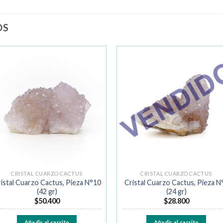
OS
Añadir
Añad
a la
a la
lista de
lista 
deseos
dese
CRISTAL CUARZO CACTUS
CRISTAL CUARZO CACTUS
istal Cuarzo Cactus, Pieza N°10
Cristal Cuarzo Cactus, Pieza N
(42 gr)
(24 gr)
$
50.400
$
28.800
Añadir al carrito
Añadir al carrito