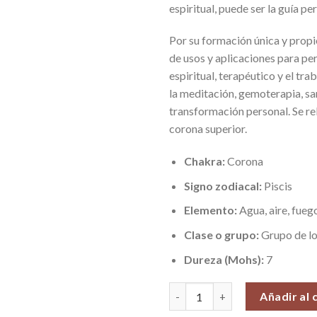
espiritual, puede ser la guía pe
Por su formación única y prop
de usos y aplicaciones para per
espiritual, terapéutico y el tr
la meditación, gemoterapia, sa
transformación personal. Se rel
corona superior.
Chakra:
Corona
Signo zodiacal:
Piscis
Elemento:
Agua, aire, fuego
Clase o grupo:
Grupo de l
Dureza (Mohs):
7
Cristal Cuarzo Cactus, Pieza N
Añadir al 