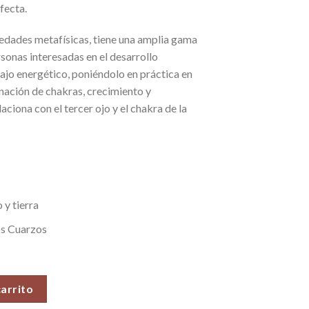
rfecta.
iedades metafísicas, tiene una amplia gama
sonas interesadas en el desarrollo
abajo energético, poniéndolo en práctica en
nación de chakras, crecimiento y
aciona con el tercer ojo y el chakra de la
 y tierra
os Cuarzos
°34 (66 gr) cantidad
carrito