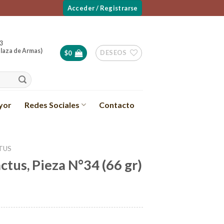
Acceder / Registrarse
3
laza de Armas)
DESEOS
$
0
yor
Redes Sociales
Contacto
TUS
ctus, Pieza N°34 (66 gr)