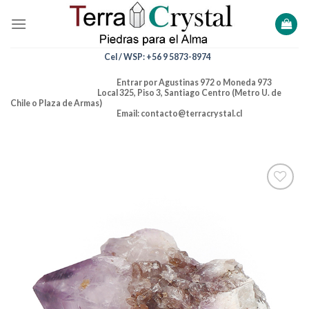
Skip
to
content
Cel / WSP: +56 9 5873-8974
Entrar por Agustinas 972 o Moneda 973
Local 325, Piso 3, Santiago Centro (Metro U. de
Chile o Plaza de Armas)
Email: contacto@terracrystal.cl
Añadir
a la
lista de
deseos