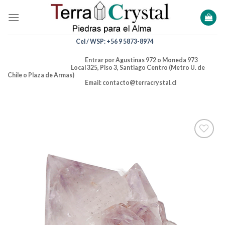
Skip
to
content
Cel / WSP: +56 9 5873-8974
Entrar por Agustinas 972 o Moneda 973
Local 325, Piso 3, Santiago Centro (Metro U. de
Chile o Plaza de Armas)
Email: contacto@terracrystal.cl
Añadir
a la
lista de
deseos