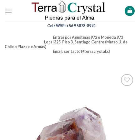
Skip
to
content
Cel / WSP: +56 9 5873-8974
Entrar por Agustinas 972 o Moneda 973
Local 325, Piso 3, Santiago Centro (Metro U. de
Chile o Plaza de Armas)
Email: contacto@terracrystal.cl
Añadir
a la
lista de
deseos