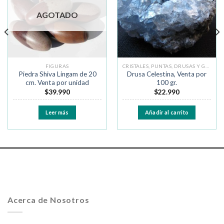
deseos
deseos
AGOTADO
FIGURAS
CRISTALES, PUNTAS, DRUSAS Y GEODAS
Piedra Shiva Lingam de 20
Drusa Celestina, Venta por
cm. Venta por unidad
100 gr.
$
39.990
$
22.990
Leer más
Añadir al carrito
Acerca de Nosotros