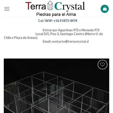
Skip
to
content
Cel / WSP: +56 9 5873-8974
Entrar por Agustinas 972 o Moneda 973
Local 325, Piso 3, Santiago Centro (Metro U. de
Chile o Plaza de Armas)
Email: contacto@terracrystal.cl
Añadir
a la
lista de
deseos