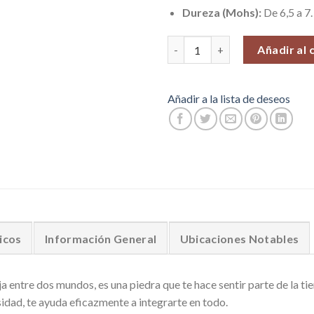
Dureza (Mohs):
De 6,5 a 7.
Roca Jaspe del Desierto #1. Ven
Añadir al 
Añadir a la lista de deseos
icos
Información General
Ubicaciones Notables
a entre dos mundos, es una piedra que te hace sentir parte de la tie
sidad, te ayuda eficazmente a integrarte en todo.