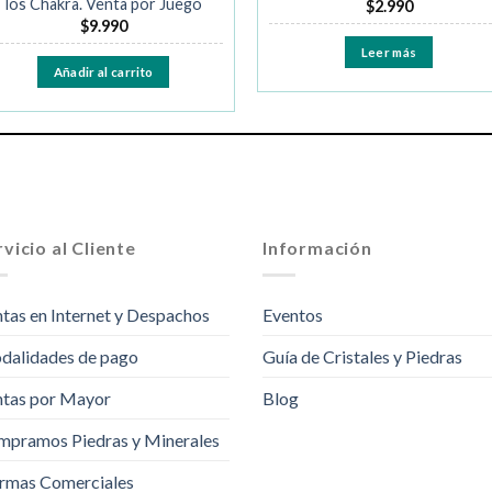
los Chakra. Venta por Juego
$
2.990
$
9.990
Leer más
Añadir al carrito
vicio al Cliente
Información
tas en Internet y Despachos
Eventos
dalidades de pago
Guía de Cristales y Piedras
tas por Mayor
Blog
pramos Piedras y Minerales
rmas Comerciales