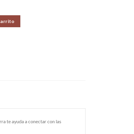
ta por kg. cantidad
carrito
rra te ayuda a conectar con las