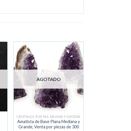
ir
Añadir
a la
de
lista de
os
deseos
AGOTADO
CRISTALES, PUNTAS, DRUSAS Y GEODAS
Amatista de Base Plana Mediana y
Grande, Venta por piezas de 300