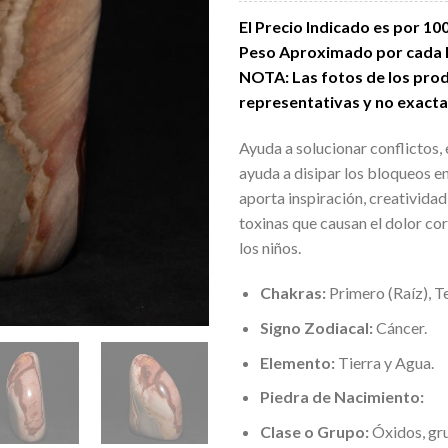
El Precio Indicado es por 10
Peso Aproximado por cada Ro
NOTA: Las fotos de los prod
representativas y no exacta
Ayuda a solucionar conflictos, 
ayuda a disipar los bloqueos en
aporta inspiración, creativida
toxinas que causan el dolor co
los niños.
Chakras:
Primero (Raíz), T
Signo Zodiacal:
Cáncer.
Elemento:
Tierra y Agua.
Piedra de Nacimiento:
Clase o Grupo:
Óxidos, gru