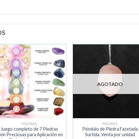
OS
Añadir
Añad
a la
a la
lista de
lista 
deseos
dese
AGOTADO
FIGURAS
FIGURAS
Juego completo de 7 Piedras
Péndulo de Piedra Facetada
mi-Preciosas para Aplicación en
Surtida. Venta por unidad