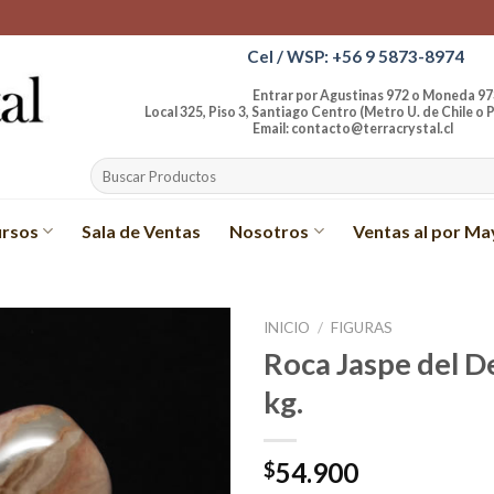
Cel / WSP: +56 9 5873-8974
Entrar por Agustinas 972 o Moneda 97
Local 325, Piso 3, Santiago Centro (Metro U. de Chile o P
Email: contacto@terracrystal.cl
Buscar
por:
rsos
Sala de Ventas
Nosotros
Ventas al por Ma
INICIO
/
FIGURAS
Roca Jaspe del D
Añadir
kg.
a la
lista de
deseos
54.900
$