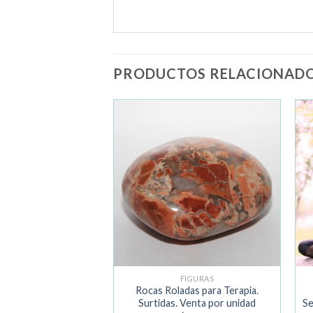
PRODUCTOS RELACIONAD
Añadir
Añadir
a la
a la
lista de
lista de
deseos
deseos
GOTADO
NTAS, DRUSAS Y GEODAS
FIGURAS
Rocas Roladas para Terapia.
Citrino (100 gr.)
Surtidas. Venta por unidad
Se
$
7.990