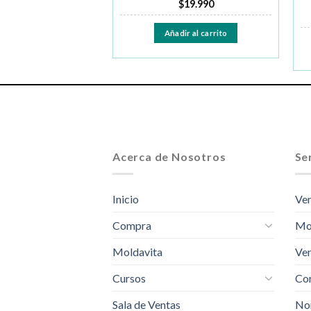
$
19.990
Leer más
Añadir al carrito
Acerca de Nosotros
Ser
Inicio
Ven
Compra
Mo
Moldavita
Ven
Cursos
Com
Sala de Ventas
No