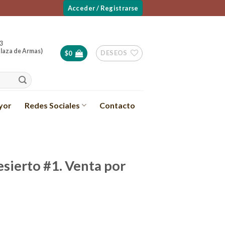
Acceder / Registrarse
3
laza de Armas)
DESEOS
$
0
yor
Redes Sociales
Contacto
esierto #1. Venta por