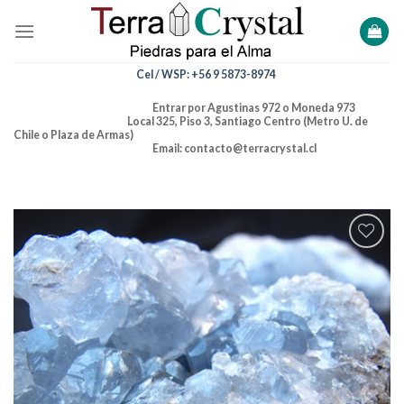
Skip
to
content
Cel / WSP: +56 9 5873-8974
Entrar por Agustinas 972 o Moneda 973
Local 325, Piso 3, Santiago Centro (Metro U. de
Chile o Plaza de Armas)
Email: contacto@terracrystal.cl
Añadir
a la
lista de
deseos